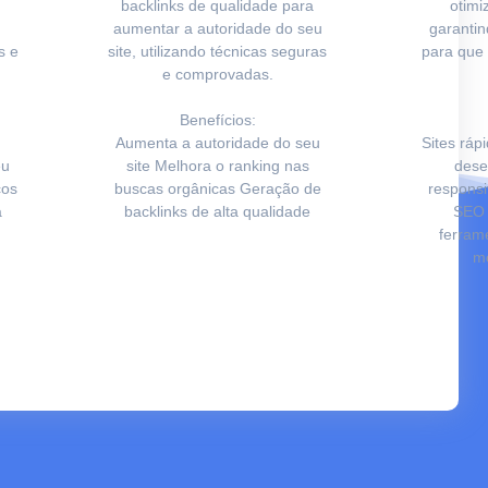
m
backlinks de qualidade para
otimi
aumentar a autoridade do seu
garanti
s e
site, utilizando técnicas seguras
para que
e comprovadas.
Benefícios:
Aumenta a autoridade do seu
Sites ráp
eu
site Melhora o ranking nas
dese
cos
buscas orgânicas Geração de
responsi
a
backlinks de alta qualidade
SEO 
ferram
m