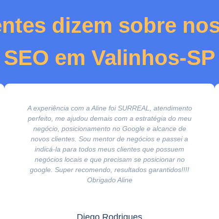
entes dizem sobre nos
SEO em Valinhos-SP
A experiência com a Aline foi SURREAL, atendimento
perfeito, me ajudou demais com a estratégia do meu
negócio, posicionamento no Google e alcance de
novos clientes. Sou mentor de negócios e passei a
indicá-la para todos meus clientes que possuem
negócios locais e que precisam se posicionar no
google. Super recomendo, resultados garantidos!!!!
Obrigado Aline
Diego Rodrigues