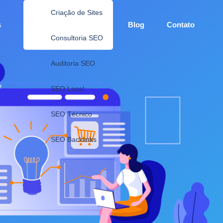
Criação de Sites
s
Blog
Contato
Consultoria SEO
Auditoria SEO
SEO Local
SEO Técnico
SEO Backlinks