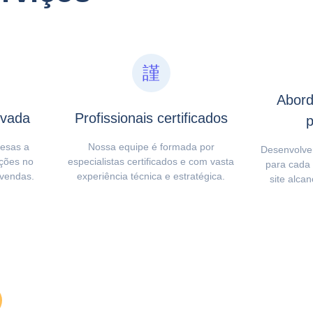
Abord
ovada
Profissionais certificados
p
esas a
Nossa equipe é formada por
Desenvolve
ções no
especialistas certificados e com vasta
para cada 
vendas.
experiência técnica e estratégica.
site alca