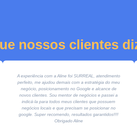
ue nossos clientes d
A experiência com a Aline foi SURREAL, atendimento
perfeito, me ajudou demais com a estratégia do meu
negócio, posicionamento no Google e alcance de
novos clientes. Sou mentor de negócios e passei a
indicá-la para todos meus clientes que possuem
negócios locais e que precisam se posicionar no
google. Super recomendo, resultados garantidos!!!!
Obrigado Aline