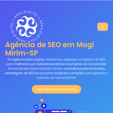
Agência de SEO em Mogi
Mirim-SP
Na
Agência Nera Digital
, oferecemos
serviços
completos de
SEO
para
melhorar sua visibilidade online e aumentar as conversões.
Nossa equipe especializada oferece
consultoria personalizada,
estratégias de SEO local e uma auditoria completa
para garantir o
sucesso da sua empresa.
Agende uma Consultoria