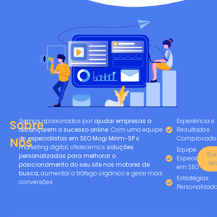
Somos apaixonados por
ajudar empresas a
Experiência e
Sobre
alcançarem o sucesso online.
Com uma equipe
Resultados
de
especialistas em SEO Mogi Mirim-SP
e
Comprovado
Nós
marketing digital, oferecemos
soluções
Equipe
Sa
personalizadas para melhorar o
Especializada
Ma
posicionamento do seu site nos motores de
em SEO
busca,
aumentar o tráfego orgânico e gerar mais
Estratégias
conversões.
Personalizad