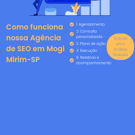
1. Agendamento
Como funciona
2. Consulta
nossa Agência
personalizada
Solicite
3. Plano de ação
uma
de SEO em Mogi
Análise
4. Execução
Gratuita
Mirim-SP
5. Relatório e
acompanhamento