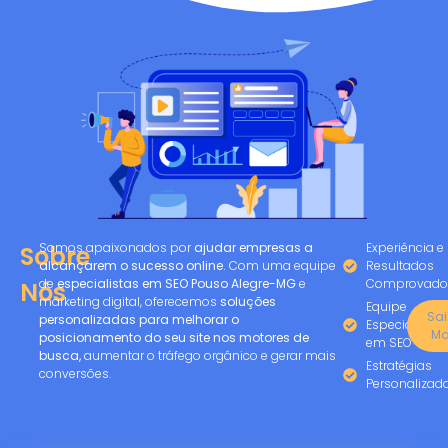
Somos apaixonados por
ajudar empresas a
Experiência e
Sobre
alcançarem o sucesso online.
Com uma equipe
Resultados
de
especialistas em SEO Pouso Alegre-MG
e
Comprovado
Nós
marketing digital, oferecemos
soluções
Equipe
Sa
personalizadas para melhorar o
Especializad
Ma
posicionamento do seu site nos motores de
em SEO
busca,
aumentar o tráfego orgânico e gerar mais
Estratégias
conversões.
Personalizad