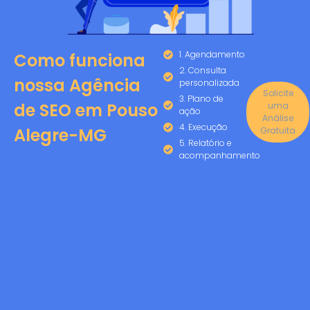
1. Agendamento
Como funciona
2. Consulta
nossa Agência
personalizada
Solicite
3. Plano de
de SEO em Pouso
uma
ação
Análise
4. Execução
Alegre-MG
Gratuita
5. Relatório e
acompanhamento