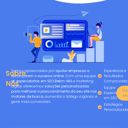
Somos apaixonados por
ajudar empresas a
Experiência e
Sobre
alcançarem o sucesso online.
Com uma equipe
Resultados
de
especialistas em SEO Betim-MG
e marketing
Comprovado
Nós
digital, oferecemos
soluções personalizadas
Equipe
Sa
para melhorar o posicionamento do seu site nos
Especializada
Ma
motores de busca,
aumentar o tráfego orgânico e
em SEO
gerar mais conversões.
Estratégias
Personalizad