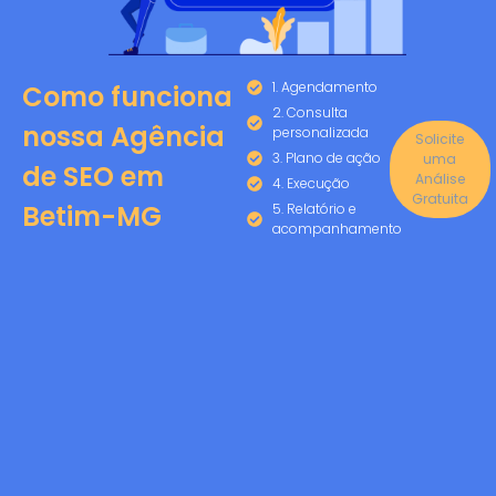
1. Agendamento
Como funciona
2. Consulta
nossa Agência
personalizada
Solicite
3. Plano de ação
uma
de SEO em
Análise
4. Execução
Gratuita
Betim-MG
5. Relatório e
acompanhamento