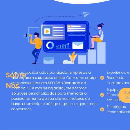
Somos apaixonados por
ajudar empresas a
Experiência e
Sobre
alcançarem o sucesso online.
Com uma equipe
Resultados
de
especialistas em SEO São Bernardo do
Comprovad
Nós
Campo-SP
e marketing digital, oferecemos
Equipe
Sa
soluções personalizadas para melhorar o
Especializad
Ma
posicionamento do seu site nos motores de
em SEO
busca,
aumentar o tráfego orgânico e gerar mais
Estratégias
conversões.
Personalizad