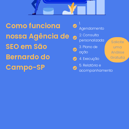
1.
Como funciona
Agendamento
nossa Agência de
2. Consulta
personalizada
Solicite
SEO em São
3. Plano de
uma
ação
Análise
Bernardo do
Gratuita
4. Execução
Campo-SP
5. Relatório e
acompanhamento