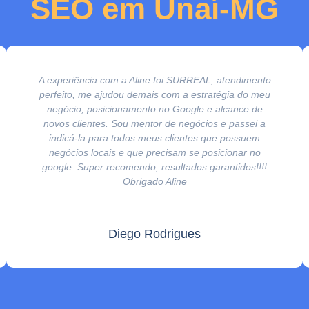
SEO em Unaí-MG
A experiência com a Aline foi SURREAL, atendimento
perfeito, me ajudou demais com a estratégia do meu
negócio, posicionamento no Google e alcance de
novos clientes. Sou mentor de negócios e passei a
indicá-la para todos meus clientes que possuem
negócios locais e que precisam se posicionar no
google. Super recomendo, resultados garantidos!!!!
Obrigado Aline
Diego Rodrigues