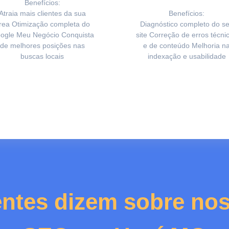
Benefícios:
Atraia mais clientes da sua
Benefícios:
rea Otimização completa do
Diagnóstico completo do s
ogle Meu Negócio Conquista
site Correção de erros técni
de melhores posições nas
e de conteúdo Melhoria n
buscas locais
indexação e usabilidade
entes dizem sobre nos