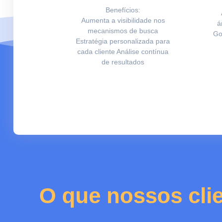
Benefícios:
Aumenta a visibilidade nos
á
mecanismos de busca
Go
Estratégia personalizada para
cada cliente Análise contínua
de resultados
O que nossos cli