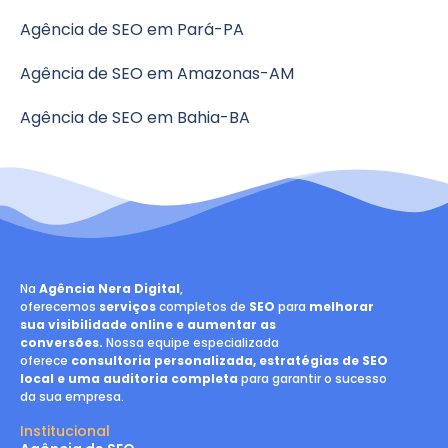
Agência de SEO em Pará-PA
Agência de SEO em Amazonas-AM
Agência de SEO em Bahia-BA
Na
Agência Nera Digital
,
oferecemos
serviços
completos de
SEO
para
melhorar
sua visibilidade online e aumentar as
conversões.
Nossa equipe especializada
oferece
consultoria personalizada, estratégias de SEO
local e uma auditoria completa
para garantir o sucesso
da sua empresa.
Institucional