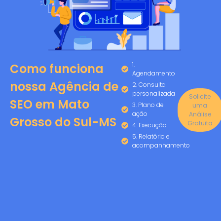
1.
Como funciona
Agendamento
nossa Agência de
2. Consulta
personalizada
Solicite
SEO em Mato
3. Plano de
uma
ação
Análise
Grosso do Sul-MS
Gratuita
4. Execução
5. Relatório e
acompanhamento