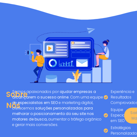
Somos apaixonados por
ajudar empresas a
Experiência e
Sobre
alcançarem o sucesso online.
Com uma equipe
Resultados
de
especialistas em SEO
e marketing digital,
Comprovado
Nós
oferecemos
soluções personalizadas para
Equipe
Sa
melhorar o posicionamento do seu site nos
Especializada
Ma
motores de busca,
aumentar o tráfego orgânico
em SEO
e gerar mais conversões.
Estratégias
Personalizada