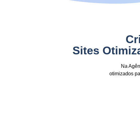
Cr
Sites Otimi
Na Agênc
otimizados p