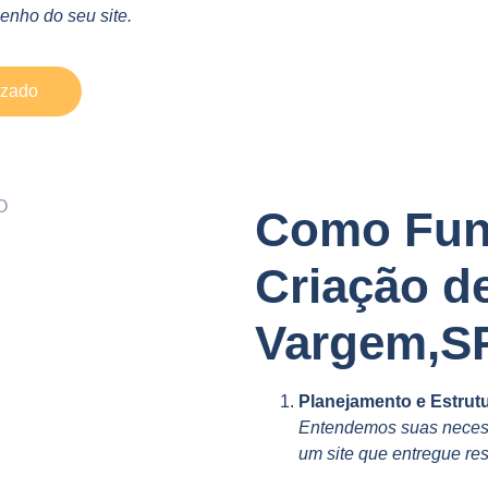
nho do seu site.
izado
Como Fun
Criação d
Vargem,S
Planejamento e Estrut
Entendemos suas necess
um site que entregue res