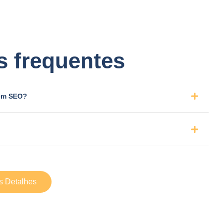
s frequentes
 em SEO?
s Detalhes