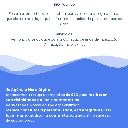
SEO Técnico
Focamos em otimizar a estrutura técnica do seu site, garantindo
que ele seja rápido, seguro e facilmente rastreado pelos motores de
busca.
Benefícios:
Melhoria da velocidade do site Correção de erros de indexação
Otimização mobile-first
Na
Agência Nera Digital
,
oferecemos
serviços
completos de
SEO
para
melhorar
sua visibilidade online e aumentar as
conversões.
Nossa equipe especializada
oferece
consultoria personalizada, estratégias de SEO
local e uma auditoria completa
para garantir o sucesso
da sua empresa.