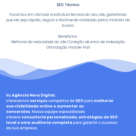
SEO Técnico
Focamos em otimizar a estrutura técnica do seu site, garantindo
que ele seja rápido, seguro e facilmente rastreado pelos motores de
busca.
Benefícios:
Melhoria da velocidade do site Correção de erros de indexação
Otimização mobile-first
Na
Agência Nera Digital
,
oferecemos
serviços
completos de
SEO
para
melhorar
sua visibilidade online e aumentar as
conversões.
Nossa equipe especializada
oferece
consultoria personalizada, estratégias de SEO
local e uma auditoria completa
para garantir o sucesso
da sua empresa.