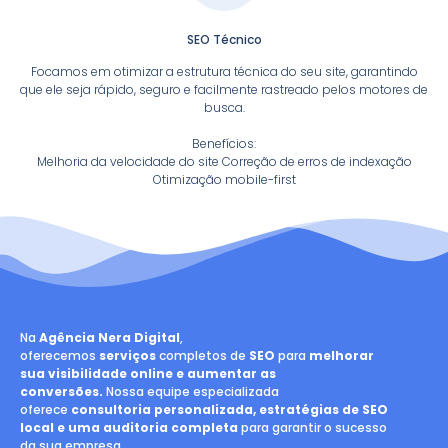
SEO Técnico
Focamos em otimizar a estrutura técnica do seu site, garantindo
que ele seja rápido, seguro e facilmente rastreado pelos motores de
busca.
Benefícios:
Melhoria da velocidade do site Correção de erros de indexação
Otimização mobile-first
Na
Agência Nera Digital
,
oferecemos
serviços
completos de
SEO
para
melhorar
sua visibilidade online e aumentar as
conversões.
Nossa equipe especializada
oferece
consultoria personalizada, estratégias de SEO
local e uma auditoria completa
para garantir o sucesso
da sua empresa.