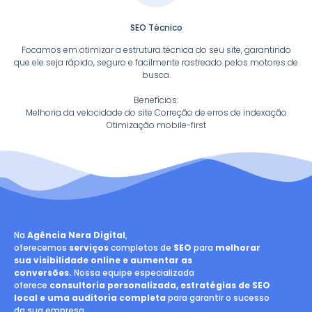
SEO Técnico
Focamos em otimizar a estrutura técnica do seu site, garantindo
que ele seja rápido, seguro e facilmente rastreado pelos motores de
busca.
Benefícios:
Melhoria da velocidade do site Correção de erros de indexação
Otimização mobile-first
Na
Agência Nera Digital
,
oferecemos
serviços
completos de
SEO
para
melhorar
sua visibilidade online e aumentar as
conversões.
Nossa equipe especializada
oferece
consultoria personalizada, estratégias de SEO
local e uma auditoria completa
para garantir o sucesso
da sua empresa.