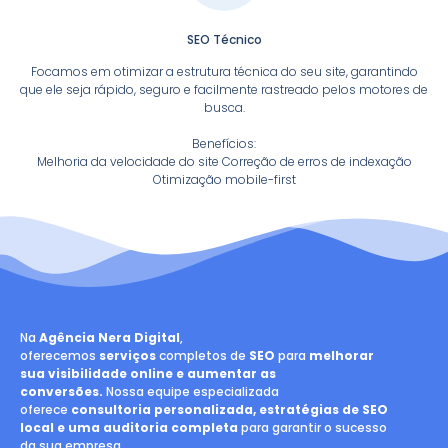
SEO Técnico
Focamos em otimizar a estrutura técnica do seu site, garantindo
que ele seja rápido, seguro e facilmente rastreado pelos motores de
busca.
Benefícios:
Melhoria da velocidade do site Correção de erros de indexação
Otimização mobile-first
Na
Agência Nera Digital
,
oferecemos
serviços
completos de
SEO
para
melhorar
sua visibilidade online e aumentar as
conversões.
Nossa equipe especializada
oferece
consultoria personalizada, estratégias de SEO
local e uma auditoria completa
para garantir o sucesso
da sua empresa.