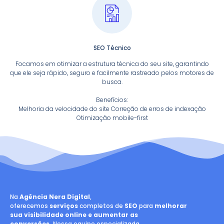
SEO Técnico
Focamos em otimizar a estrutura técnica do seu site, garantindo
que ele seja rápido, seguro e facilmente rastreado pelos motores de
busca.
Benefícios:
Melhoria da velocidade do site Correção de erros de indexação
Otimização mobile-first
Na
Agência Nera Digital
,
oferecemos
serviços
completos de
SEO
para
melhorar
sua visibilidade online e aumentar as
conversões.
Nossa equipe especializada