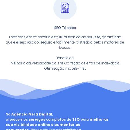
SEO Técnico
Focamos em otimizar a estrutura técnica do seu site, garantindo
que ele seja rápido, seguro e facilmente rastreado pelos motores de
busca.
Benefícios:
Melhoria da velocidade do site Correção de erros de indexação
Otimização mobile-first
Na
Agência Nera Digital
,
oferecemos
serviços
completos de
SEO
para
melhorar
sua visibilidade online e aumentar as
conversões.
Nossa equipe especializada