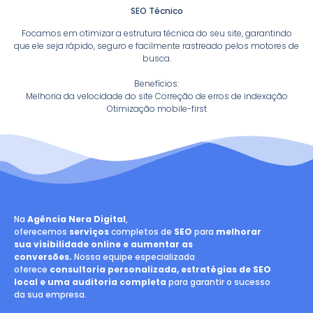
SEO Técnico
Focamos em otimizar a estrutura técnica do seu site, garantindo
que ele seja rápido, seguro e facilmente rastreado pelos motores de
busca.
Benefícios:
Melhoria da velocidade do site Correção de erros de indexação
Otimização mobile-first
Na
Agência Nera Digital
,
oferecemos
serviços
completos de
SEO
para
melhorar
sua visibilidade online e aumentar as
conversões.
Nossa equipe especializada
oferece
consultoria personalizada, estratégias de SEO
local e uma auditoria completa
para garantir o sucesso
da sua empresa.