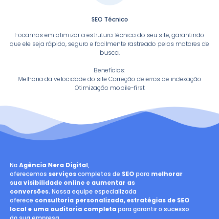
SEO Técnico
Focamos em otimizar a estrutura técnica do seu site, garantindo
que ele seja rápido, seguro e facilmente rastreado pelos motores de
busca.
Benefícios:
Melhoria da velocidade do site Correção de erros de indexação
Otimização mobile-first
Na
Agência Nera Digital
,
oferecemos
serviços
completos de
SEO
para
melhorar
sua visibilidade online e aumentar as
conversões.
Nossa equipe especializada
oferece
consultoria personalizada, estratégias de SEO
local e uma auditoria completa
para garantir o sucesso
da sua empresa.