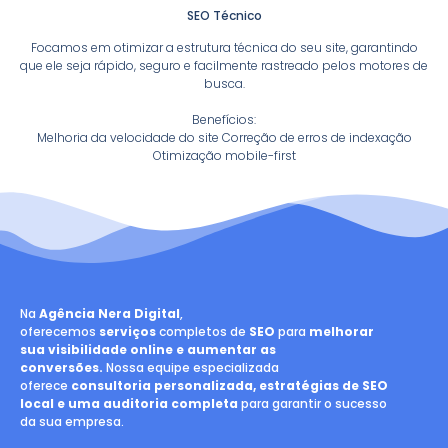
SEO Técnico
Focamos em otimizar a estrutura técnica do seu site, garantindo
que ele seja rápido, seguro e facilmente rastreado pelos motores de
busca.
Benefícios:
Melhoria da velocidade do site Correção de erros de indexação
Otimização mobile-first
Na
Agência Nera Digital
,
oferecemos
serviços
completos de
SEO
para
melhorar
sua visibilidade online e aumentar as
conversões.
Nossa equipe especializada
oferece
consultoria personalizada, estratégias de SEO
local e uma auditoria completa
para garantir o sucesso
da sua empresa.