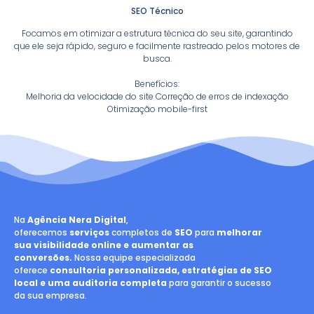
SEO Técnico
Focamos em otimizar a estrutura técnica do seu site, garantindo
que ele seja rápido, seguro e facilmente rastreado pelos motores de
busca.
Benefícios:
Melhoria da velocidade do site Correção de erros de indexação
Otimização mobile-first
Na
Agência Nera Digital
,
oferecemos
serviços
completos de
SEO
para
melhorar
sua visibilidade online e aumentar as
conversões.
Nossa equipe especializada
oferece
consultoria personalizada, estratégias de SEO
local e uma auditoria completa
para garantir o sucesso
da sua empresa.