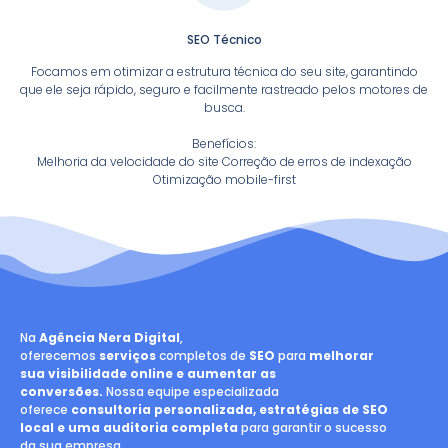
SEO Técnico
Focamos em otimizar a estrutura técnica do seu site, garantindo
que ele seja rápido, seguro e facilmente rastreado pelos motores de
busca.
Benefícios:
Melhoria da velocidade do site Correção de erros de indexação
Otimização mobile-first
Na
Agência Nera Digital
,
oferecemos
serviços
completos de
SEO
para
melhorar
sua visibilidade online e aumentar as
conversões.
Nossa equipe especializada
oferece
consultoria personalizada, estratégias de SEO
local e uma auditoria completa
para garantir o sucesso
da sua empresa.