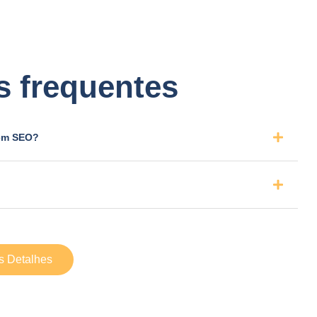
s frequentes
 em SEO?
s Detalhes