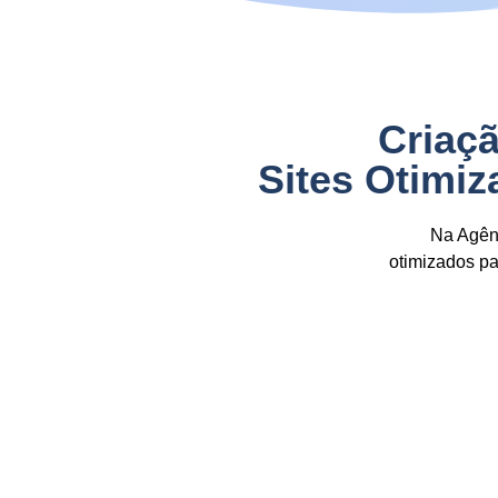
Criaçã
Sites Otimi
Na Agênc
otimizados p