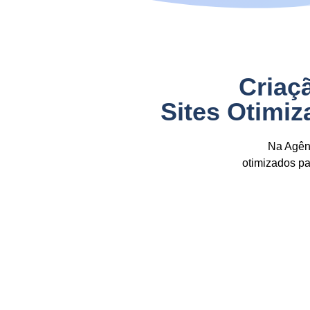
Criaç
Sites Otimi
Na Agênc
otimizados p