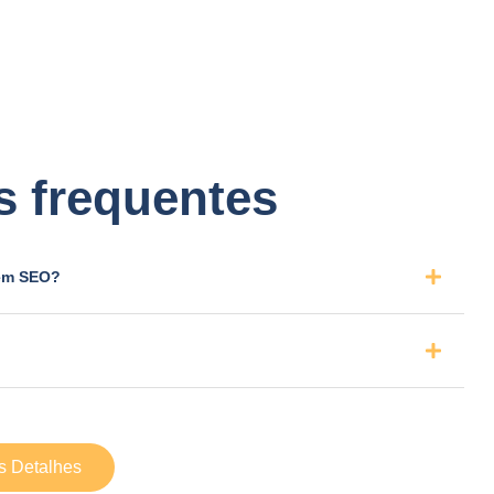
s frequentes
 em SEO?
s Detalhes