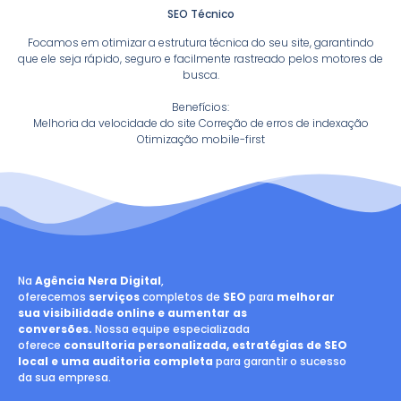
SEO Técnico
Focamos em otimizar a estrutura técnica do seu site, garantindo
que ele seja rápido, seguro e facilmente rastreado pelos motores de
busca.
Benefícios:
Melhoria da velocidade do site Correção de erros de indexação
Otimização mobile-first
Na
Agência Nera Digital
,
oferecemos
serviços
completos de
SEO
para
melhorar
sua visibilidade online e aumentar as
conversões.
Nossa equipe especializada
oferece
consultoria personalizada, estratégias de SEO
local e uma auditoria completa
para garantir o sucesso
da sua empresa.