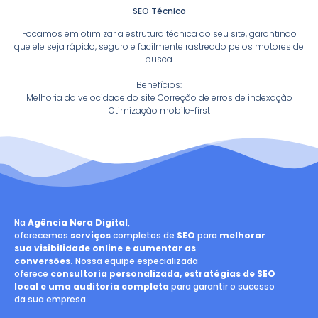
SEO Técnico
Focamos em otimizar a estrutura técnica do seu site, garantindo
que ele seja rápido, seguro e facilmente rastreado pelos motores de
busca.
Benefícios:
Melhoria da velocidade do site Correção de erros de indexação
Otimização mobile-first
Na
Agência Nera Digital
,
oferecemos
serviços
completos de
SEO
para
melhorar
sua visibilidade online e aumentar as
conversões.
Nossa equipe especializada
oferece
consultoria personalizada, estratégias de SEO
local e uma auditoria completa
para garantir o sucesso
da sua empresa.