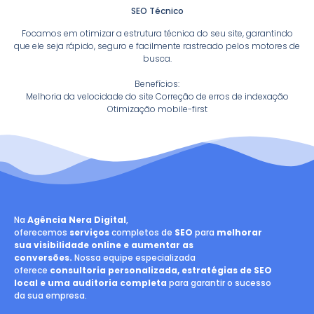
SEO Técnico
Focamos em otimizar a estrutura técnica do seu site, garantindo
que ele seja rápido, seguro e facilmente rastreado pelos motores de
busca.
Benefícios:
Melhoria da velocidade do site Correção de erros de indexação
Otimização mobile-first
Na
Agência Nera Digital
,
oferecemos
serviços
completos de
SEO
para
melhorar
sua visibilidade online e aumentar as
conversões.
Nossa equipe especializada
oferece
consultoria personalizada, estratégias de SEO
local e uma auditoria completa
para garantir o sucesso
da sua empresa.