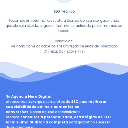
SEO Técnico
Focamos em otimizar a estrutura técnica do seu site, garantindo
que ele seja rápido, seguro e facilmente rastreado pelos motores de
busca.
Benefícios:
Melhoria da velocidade do site Correção de erros de indexação
Otimização mobile-first
Na
Agência Nera Digital
,
oferecemos
serviços
completos de
SEO
para
melhorar
sua visibilidade online e aumentar as
conversões.
Nossa equipe especializada
oferece
consultoria personalizada, estratégias de SEO
local e uma auditoria completa
para garantir o sucesso
da sua empresa.