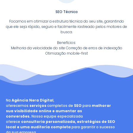
SEO Técnico
Focamos em otimizar a estrutura técnica do seu site, garantindo
que ele seja rápido, seguro e facilmente rastreado pelos motores de
busca.
Benefícios:
Melhoria da velocidade do site Correção de erros de indexação
Otimização mobile-first
Na
Agência Nera Digital
,
oferecemos
serviços
completos de
SEO
para
melhorar
sua visibilidade online e aumentar as
conversões.
Nossa equipe especializada
oferece
consultoria personalizada, estratégias de SEO
local e uma auditoria completa
para garantir o sucesso
da sua empresa.