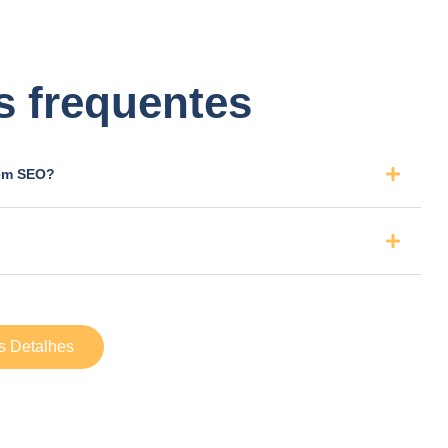
s frequentes
 em SEO?
s Detalhes