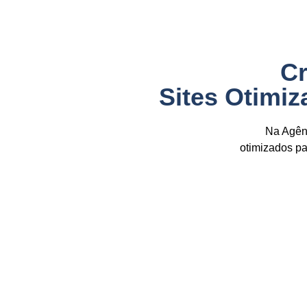
Cr
Sites Otimi
Na Agênc
otimizados p