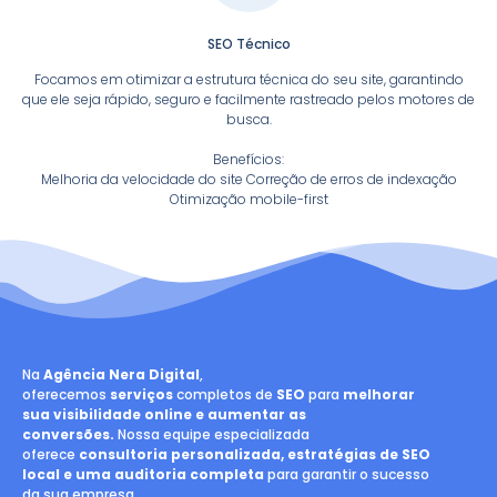
SEO Técnico
Focamos em otimizar a estrutura técnica do seu site, garantindo
que ele seja rápido, seguro e facilmente rastreado pelos motores de
busca.
Benefícios:
Melhoria da velocidade do site Correção de erros de indexação
Otimização mobile-first
Na
Agência Nera Digital
,
oferecemos
serviços
completos de
SEO
para
melhorar
sua visibilidade online e aumentar as
conversões.
Nossa equipe especializada
oferece
consultoria personalizada, estratégias de SEO
local e uma auditoria completa
para garantir o sucesso
da sua empresa.