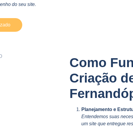
nho do seu site.
izado
Como Fun
Criação d
Fernandóp
Planejamento e Estrut
Entendemos suas necess
um site que entregue res