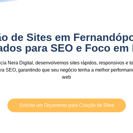
ão de Sites em Fernandópo
zados para SEO e Foco em
ia Nera Digital,
desenvolvemos sites
rápidos, responsivos e t
ara SEO,
garantindo que seu negócio tenha a
melhor performan
web
Solicite um Orçamento para Criação de Sites