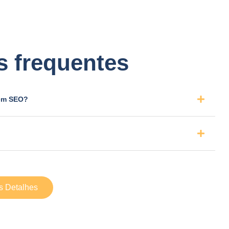
s frequentes
 em SEO?
s Detalhes