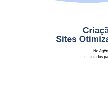
Criaç
Sites Otimi
Na Agênc
otimizados p