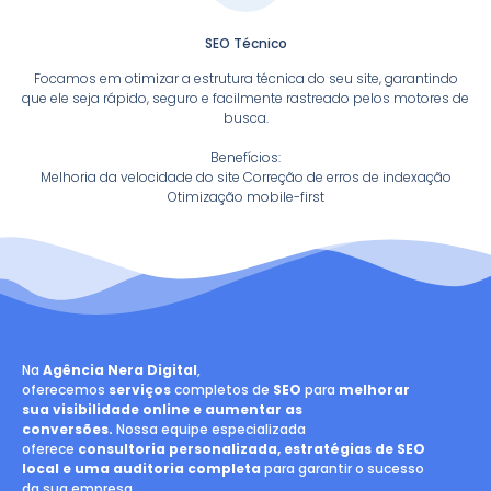
SEO Técnico
Focamos em otimizar a estrutura técnica do seu site, garantindo
que ele seja rápido, seguro e facilmente rastreado pelos motores de
busca.
Benefícios:
Melhoria da velocidade do site Correção de erros de indexação
Otimização mobile-first
Na
Agência Nera Digital
,
oferecemos
serviços
completos de
SEO
para
melhorar
sua visibilidade online e aumentar as
conversões.
Nossa equipe especializada
oferece
consultoria personalizada, estratégias de SEO
local e uma auditoria completa
para garantir o sucesso
da sua empresa.