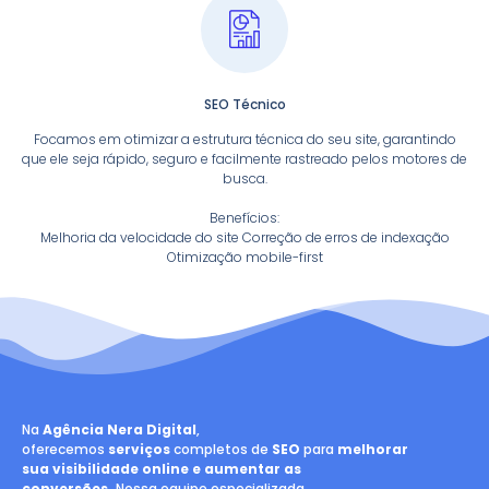
SEO Técnico
Focamos em otimizar a estrutura técnica do seu site, garantindo
que ele seja rápido, seguro e facilmente rastreado pelos motores de
busca.
Benefícios:
Melhoria da velocidade do site Correção de erros de indexação
Otimização mobile-first
Na
Agência Nera Digital
,
oferecemos
serviços
completos de
SEO
para
melhorar
sua visibilidade online e aumentar as
conversões.
Nossa equipe especializada