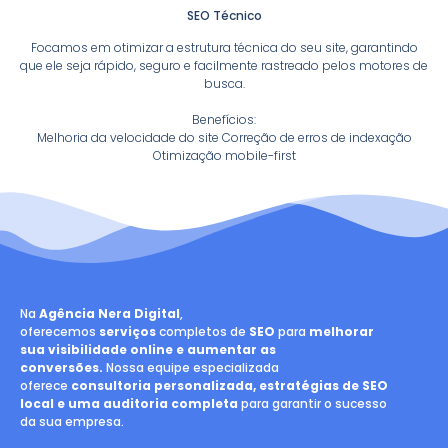
SEO Técnico
Focamos em otimizar a estrutura técnica do seu site, garantindo
que ele seja rápido, seguro e facilmente rastreado pelos motores de
busca.
Benefícios:
Melhoria da velocidade do site Correção de erros de indexação
Otimização mobile-first
Na
Agência Nera Digital
,
oferecemos
serviços
completos de
SEO
para
melhorar
sua visibilidade online e aumentar as
conversões.
Nossa equipe especializada
oferece
consultoria personalizada, estratégias de SEO
local e uma auditoria completa
para garantir o sucesso
da sua empresa.