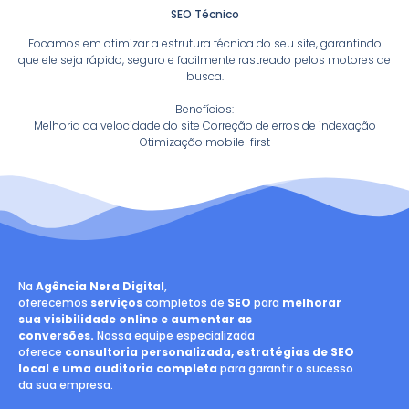
SEO Técnico
Focamos em otimizar a estrutura técnica do seu site, garantindo
que ele seja rápido, seguro e facilmente rastreado pelos motores de
busca.
Benefícios:
Melhoria da velocidade do site Correção de erros de indexação
Otimização mobile-first
Na
Agência Nera Digital
,
oferecemos
serviços
completos de
SEO
para
melhorar
sua visibilidade online e aumentar as
conversões.
Nossa equipe especializada
oferece
consultoria personalizada, estratégias de SEO
local e uma auditoria completa
para garantir o sucesso
da sua empresa.