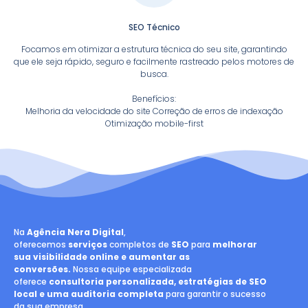
SEO Técnico
Focamos em otimizar a estrutura técnica do seu site, garantindo
que ele seja rápido, seguro e facilmente rastreado pelos motores de
busca.
Benefícios:
Melhoria da velocidade do site Correção de erros de indexação
Otimização mobile-first
Na
Agência Nera Digital
,
oferecemos
serviços
completos de
SEO
para
melhorar
sua visibilidade online e aumentar as
conversões.
Nossa equipe especializada
oferece
consultoria personalizada, estratégias de SEO
local e uma auditoria completa
para garantir o sucesso
da sua empresa.