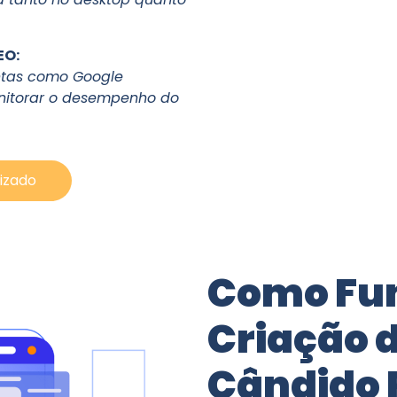
EO:
ntas como Google
onitorar o desempenho do
mizado
Como Fu
Criação d
Cândido 