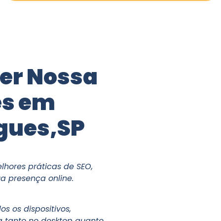
her Nossa
es em
gues,SP
lhores práticas de SEO,
a presença online.
s os dispositivos,
a tanto no desktop quanto