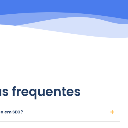
s frequentes
co em SEO?