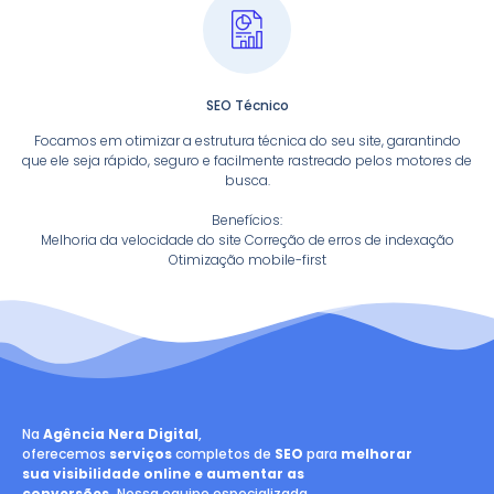
SEO Técnico
Focamos em otimizar a estrutura técnica do seu site, garantindo
que ele seja rápido, seguro e facilmente rastreado pelos motores de
busca.
Benefícios:
Melhoria da velocidade do site Correção de erros de indexação
Otimização mobile-first
Na
Agência Nera Digital
,
oferecemos
serviços
completos de
SEO
para
melhorar
sua visibilidade online e aumentar as
conversões.
Nossa equipe especializada