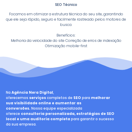
SEO Técnico
Focamos em otimizar a estrutura técnica do seu site, garantindo
que ele seja rápido, seguro e facilmente rastreado pelos motores de
busca.
Benefícios:
Melhoria da velocidade do site Correção de erros de indexação
Otimização mobile-first
Na
Agência Nera Digital
,
oferecemos
serviços
completos de
SEO
para
melhorar
sua visibilidade online e aumentar as
conversões.
Nossa equipe especializada
oferece
consultoria personalizada, estratégias de SEO
local e uma auditoria completa
para garantir o sucesso
da sua empresa.