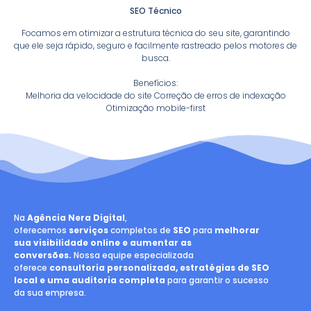
SEO Técnico
Focamos em otimizar a estrutura técnica do seu site, garantindo
que ele seja rápido, seguro e facilmente rastreado pelos motores de
busca.
Benefícios:
Melhoria da velocidade do site Correção de erros de indexação
Otimização mobile-first
Na
Agência Nera Digital
,
oferecemos
serviços
completos de
SEO
para
melhorar
sua visibilidade online e aumentar as
conversões.
Nossa equipe especializada
oferece
consultoria personalizada, estratégias de SEO
local e uma auditoria completa
para garantir o sucesso
da sua empresa.