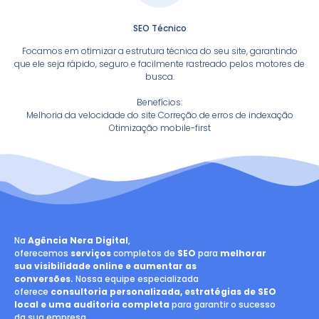
SEO Técnico
Focamos em otimizar a estrutura técnica do seu site, garantindo
que ele seja rápido, seguro e facilmente rastreado pelos motores de
busca.
Benefícios:
Melhoria da velocidade do site Correção de erros de indexação
Otimização mobile-first
Na
Agência Nera Digital
,
oferecemos
serviços
completos de
SEO
para
melhorar
sua visibilidade online e aumentar as
conversões.
Nossa equipe especializada
oferece
consultoria personalizada, estratégias de SEO
local e uma auditoria completa
para garantir o sucesso
da sua empresa.