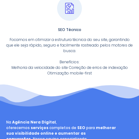
SEO Técnico
Focamos em otimizar a estrutura técnica do seu site, garantindo
que ele seja rápido, seguro e facilmente rastreado pelos motores de
busca.
Benefícios:
Melhoria da velocidade do site Correção de erros de indexação
Otimização mobile-first
Na
Agência Nera Digital
,
oferecemos
serviços
completos de
SEO
para
melhorar
sua visibilidade online e aumentar as
conversões.
Nossa equipe especializada